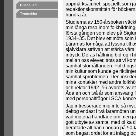
uppmärksamhet, speciellt som jag
Bildgalleri
redaktionskommittén för böckern
Temasidor
hundra år.
Studierna av 150-årsboken väck
min långa resa inom folkbildnin
första gången som elev på Sigtu
1934–35. Det blev ett möte som ko
Lärarnas förmåga att lyssna till 
självklara strävan att stärka våra 
intryck. Deras hållning bidrog i 
mellan oss elever, trots att vi ko
samhällsförhållanden. Folkhögsk
minikultur som kunde ge riktlinjer
samhällsproblemen. Den insikten
mina kontakter med andra folkhö
och rektor 1942–56 avbröts av ett
Ådalen och två år som ansvarig 
med personalfrågor i SCA-konce
Jag intresserade mig inte så myck
deltog endast i två lärarmöten un
vad mötena handlade om men jag
gott utbyte av samtal med olika 
berättade att han i början på 50-t
som begärt ordet för ett inlägg oc