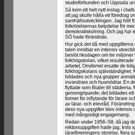
studieförbunden och Uppsala univ
Så kom ett helt nytt inslag i chef
att jag skulle hålla ett föredrag 
samhällsutvecklingen. Jag höll 
folkrörelsernas betydelse för m
demokratiskolning. Och jag har et
SÖ hade förändrats.
Hur gick det då med uppgifterna
talen innebar en intensiv utveckli
beslöt riksdagen om tre miljoner t
folkhögskolan, vilket resulterade
arbetet. Omdömet ersatte de tid
folkhögskolans självständighet.
bildades och nya grupper anmäld
invandrare och husmödrar. En de
flyttade som filialer till städern
genomgripande; det bildades ett 
former för inflytande för lärare oc
av lärar- och elevråd. Förändrin
dess nya uppgifter blev intensiv
med mångsidigt engagemang.
Redan under 1956–58, då jag de
rektorsuppgiften hade jag, trots 
lärarföreningens styrelse, flera