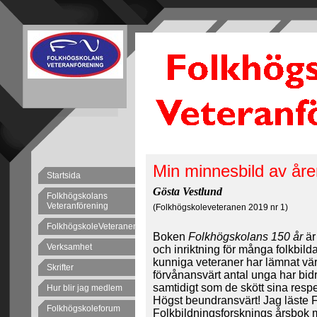
Min minnesbild av å
Startsida
Gösta Vestlund
Folkhögskolans
Veteranförening
(Folkhögskoleveteranen 2019 nr 1)
FolkhögskoleVeteranen
Boken
Folkhögskolans 150 år
är 
Verksamhet
och inriktning för många folkbilda
kunniga veteraner har lämnat vär
Skrifter
förvånansvärt antal unga har bidr
samtidigt som de skött sina res
Hur blir jag medlem
Högst beundransvärt! Jag läste 
Folkhögskoleforum
Folkbildningsforsknings årsbok m