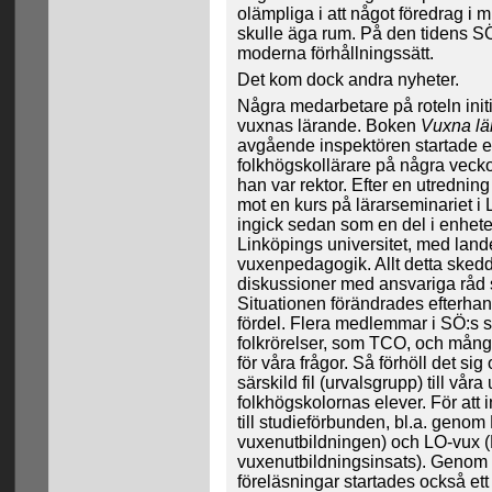
olämpliga i att något föredrag i 
skulle äga rum. På den tidens S
moderna förhållningssätt.
Det kom dock andra nyheter.
Några medarbetare på roteln init
vuxnas lärande. Boken
Vuxna lä
avgående inspektören startade e
folkhögskollärare på några vecko
han var rektor. Efter en utrednin
mot en kurs på lärarseminariet i
ingick sedan som en del i enhet
Linköpings universitet, med land
vuxenpedagogik. Allt detta sked
diskussioner med ansvariga råd 
Situationen förändrades efterhand
fördel. Flera medlemmar i SÖ:s s
folkrörelser, som TCO, och mång
för våra frågor. Så förhöll det s
särskild fil (urvalsgrupp) till vår
folkhögskolornas elever. För att i
till studieförbunden, bl.a. geno
vuxenutbildningen) och LO-vux 
vuxenutbildningsinsats). Genom 
föreläsningar startades också et