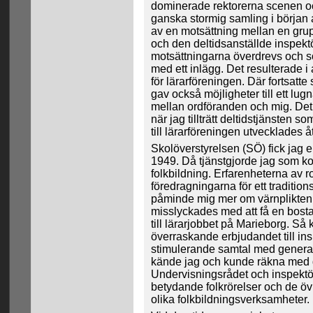
dominerade rektorerna scenen oc
ganska stormig samling i början 
av en motsättning mellan en grup
och den deltidsanställde inspektö
motsättningarna överdrevs och 
med ett inlägg. Det resulterade i
för lärarföreningen. Där fortsat
gav också möjligheter till ett lu
mellan ordföranden och mig. Det
när jag tillträtt deltidstjänsten s
till lärarföreningen utvecklades å
Skolöverstyrelsen (SÖ) fick jag e
1949. Då tjänstgjorde jag som ko
folkbildning. Erfarenheterna av
föredragningarna för ett traditio
påminde mig mer om värnplikten
misslyckades med att få en bosta
till lärarjobbet på Marieborg. Så
överraskande erbjudandet till ins
stimulerande samtal med generald
kände jag och kunde räkna med 
Undervisningsrådet och inspektör
betydande folkrörelser och de öv
olika folkbildningsverksamheter.