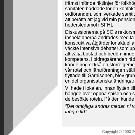
främst inför de riktlinjer för fo
samtalen bäddade för en kontakt
ordföranden, som verkade samtidi
att berätta att jag vid min pens
hedersledamot i SFHL.
Diskussionerna på SÖ:s rektorsm
inspektionerna ändrades med få 
konstruktiva åtgärder för aktuel
väckte intensiva debatter som up
att välja bostad och bedömningen
kompetens. I bidragsärenden rådd
kände nog också en större geme
vår rotel och lärarföreningen ställ
flyttade till Garnisonen, blev 
en del organisatoriska ändringa
Vi hade i lokalen, innan flytten t
hängde över öppna spisen och s
de besökte roteln. På den kunde
”Det omöjliga ändras medan ni vä
längre tid”.
Copyright © 2003-20