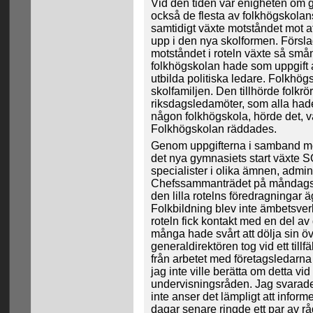
Vid den tiden var enigheten om g
också de flesta av folkhögskolan
samtidigt växte motståndet mot a
upp i den nya skolformen. Försl
motståndet i roteln växte så små
folkhögskolan hade som uppgift a
utbilda politiska ledare. Folkhögs
skolfamiljen. Den tillhörde folkrör
riksdagsledamöter, som alla hade 
någon folkhögskola, hörde det, va
Folkhögskolan räddades.
Genom uppgifterna i samband m
det nya gymnasiets start växte 
specialister i olika ämnen, admini
Chefssammanträdet på måndags
den lilla rotelns föredragningar 
Folkbildning blev inte ämbetsverk
roteln fick kontakt med en del
många hade svårt att dölja sin 
generaldirektören tog vid ett till
från arbetet med företagsledarn
jag inte ville berätta om detta vi
undervisningsråden. Jag svarad
inte anser det lämpligt att info
dagar senare ringde ett par av rå